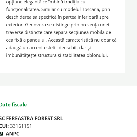
opțiune elegantă ce îmbină tradiția cu
funcționalitatea. Similar cu modelul Toscana, prin
deschiderea sa specifică în partea inferioară spre
exterior, Genoveza se distinge prin prezența unei
traverse distincte care separă secțiunea mobilă de
cea fixă a panoului. Această caracteristică nu doar că
adaugă un accent estetic deosebit, dar și
îmbunătățește structura și stabilitatea oblonului.
Date fiscale
SC FEREASTRA FOREST SRL
CUI:
33161151
ANPC