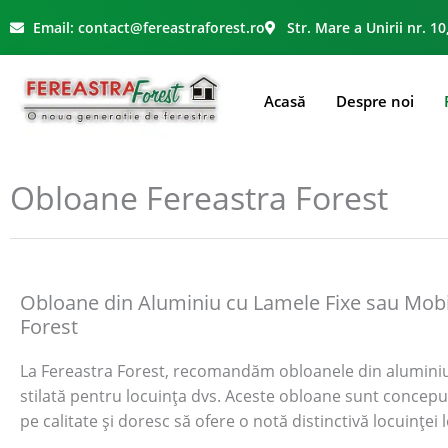
Skip
Email: contact@fereastraforest.ro
Str. Mare a Unirii nr. 10
to
content
Acasă
Despre noi
Obloane Fereastra Forest
Obloane din Aluminiu cu Lamele Fixe sau Mobil
Forest
La Fereastra Forest, recomandăm obloanele din aluminiu c
stilată pentru locuința dvs. Aceste obloane sunt concepu
pe calitate și doresc să ofere o notă distinctivă locuinței l