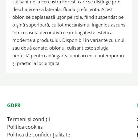
culisant de la Fereastra Forest, care se distinge prin
deschiderea sa laterală, fluidă și eficientă. Acest
oblon se deplasează ușor pe role, fiind suspendat pe
o șină superioară, cu tot mecanismul ingenios ascuns
într-o casetă decorativă ce îmbogățește estetica
modernă a produsului. Disponibil în variante cu unul
sau două canate, oblonul culisant este soluția
perfectă pentru adăugarea unui accent contemporan
și practic la locuința ta.
GDPR
Termeni și condiții
Politica cookies
Politica de confidențialitate