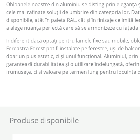
Obloanele noastre din aluminiu se disting prin eleganță și
cele mai rafinate soluții de umbrire din categoria lor. Dato
disponibile, atât în paleta RAL, cât și în finisaje ce imită 
a alege nuanța perfectă care să se armonizeze cu fațada ș
Indiferent dacă optați pentru lamele fixe sau mobile, obl
Fereastra Forest pot fi instalate pe ferestre, uși de balc
doar un plus estetic, ci și unul funcțional. Aluminiul, prin
garantează durabilitatea și o utilizare îndelungată, oferi
frumusețe, ci și valoare pe termen lung pentru locuința d
Produse disponibile