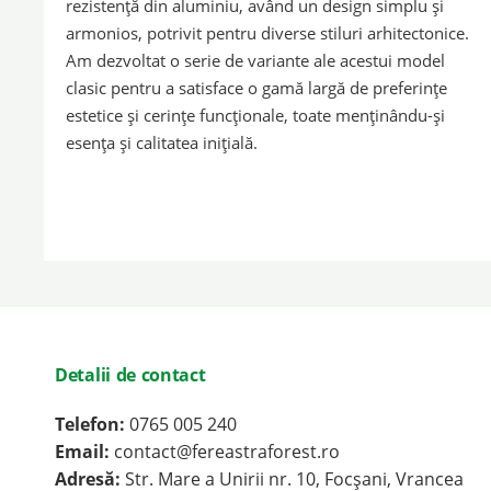
rezistență din aluminiu, având un design simplu și
armonios, potrivit pentru diverse stiluri arhitectonice.
Am dezvoltat o serie de variante ale acestui model
clasic pentru a satisface o gamă largă de preferințe
estetice și cerințe funcționale, toate menținându-și
esența și calitatea inițială.
Detalii de contact
Telefon:
0765 005 240
Email:
contact@fereastraforest.ro
Adresă:
Str. Mare a Unirii nr. 10, Focșani, Vrancea