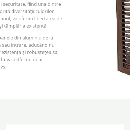
 securitate, fiind una dintre
rită diversității culorilor
lemnul, vă oferim libertatea de
i tâmplăria existentă.
oanele din aluminiu de la
on sau intrare, aducând nu
 rezistența și robustețea sa,
ndu-vă astfel nu doar
vs.