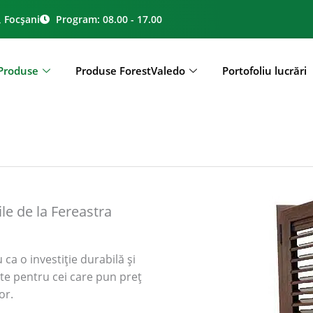
, Focșani
Program: 08.00 - 17.00
Produse
Produse ForestValedo
Portofoliu lucrări
e de la Fereastra
a o investiție durabilă și
te pentru cei care pun preț
or.