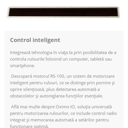
Control inteligent
Integrează tehnologia în viața ta prin posibilitatea de a
controla rulourile folosind un computer, tabletă sau
smartphone.
Descoperă motorul RS-100, un sistem de motorizare
inteligent pentru rulouri, ce se distinge prin pornire și
oprire silențioasă, plus detectarea automată a
obstacolelor și autoreglarea funcțiilor esențiale.
Află mai multe despre Oximo IO, soluția universală
pentru motorizarea rulourilor, ce include control radio
integrat și memorarea automată a setărilor pentru
funcționare optimă.