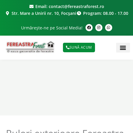
Skip
Email: contact@fereastraforest.ro
to
Str. Mare a Unirii nr. 10, Focșani
Program: 08.00 - 17.00
content
F
I
W
Urmărește-ne pe Social Media!
a
n
h
c
s
a
e
t
t
b
a
s
o
g
a
o
r
p
SUNĂ ACUM
k
a
p
m
PRODUS
PORTOFOLIU