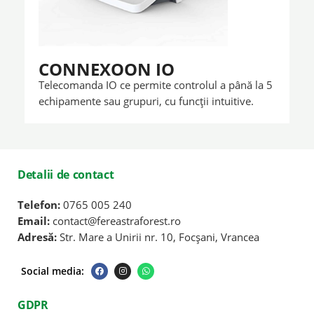
CONNEXOON IO
Telecomanda IO ce permite controlul a până la 5
echipamente sau grupuri, cu funcții intuitive.
Detalii de contact
Telefon:
0765 005 240
Email:
contact@fereastraforest.ro
Adresă:
Str. Mare a Unirii nr. 10, Focșani, Vrancea
F
I
W
Social media:
a
n
h
c
s
a
e
t
t
b
a
s
GDPR
o
g
a
o
r
p