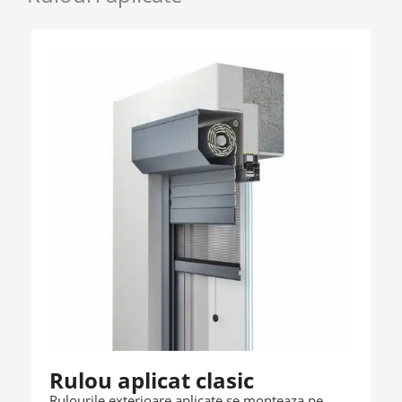
Rulou aplicat clasic
Rulourile exterioare aplicate se monteaza pe