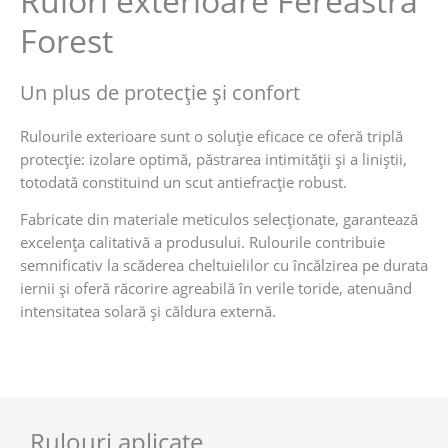
Rulori exterioare Fereastra
Forest
Un plus de protecție și confort
Rulourile exterioare sunt o soluție eficace ce oferă triplă
protecție: izolare optimă, păstrarea intimității și a liniștii,
totodată constituind un scut antiefracție robust.
Fabricate din materiale meticulos selecționate, garantează
excelența calitativă a produsului. Rulourile contribuie
semnificativ la scăderea cheltuielilor cu încălzirea pe durata
iernii și oferă răcorire agreabilă în verile toride, atenuând
intensitatea solară și căldura externă.
Rulouri aplicate